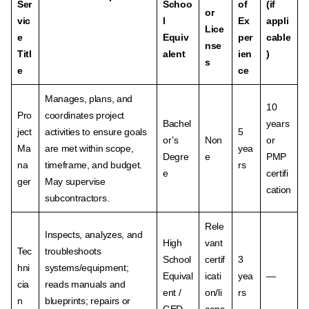
Ser
Schoo
of
(if
or
vic
l
Ex
appli
Lice
e
Equiv
per
cable
nse
Titl
alent
ien
)
s
e
ce
Manages, plans, and
10
Pro
coordinates project
Bachel
years
ject
activities to ensure goals
5
or’s
Non
or
Ma
are met within scope,
yea
Degre
e
PMP
na
timeframe, and budget.
rs
e
certifi
ger
May supervise
cation
subcontractors.
Rele
Inspects, analyzes, and
High
vant
Tec
troubleshoots
School
certif
3
hni
systems/equipment;
Equival
icati
yea
—
cia
reads manuals and
ent /
on/li
rs
n
blueprints; repairs or