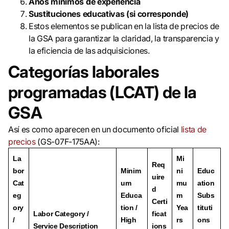
Años mínimos de experiencia
Sustituciones educativas (si corresponde)
Estos elementos se publican en la lista de precios de
la GSA para garantizar la claridad, la transparencia y
la eficiencia de las adquisiciones.
Categorías laborales
programadas (LCAT) de la
GSA
Así es como aparecen en un documento oficial
lista de
precios
(GS-07F-175AA):
La
Mi
Req
bor
Minim
ni
Educ
uire
Cat
um
mu
ation
d
eg
Educa
m
Subs
Certi
ory
tion /
Yea
tituti
Labor Category /
ficat
/
High
rs
ons
Service Description
ions