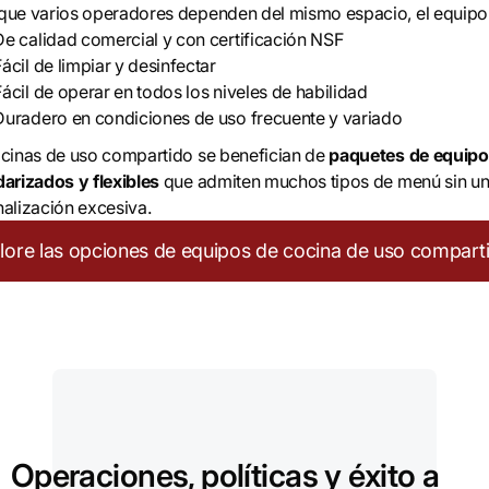
ue varios operadores dependen del mismo espacio, el equipo
De calidad comercial y con certificación NSF
Fácil de limpiar y desinfectar
Fácil de operar en todos los niveles de habilidad
Duradero en condiciones de uso frecuente y variado
cinas de uso compartido se benefician de
paquetes de equip
arizados y flexibles
que admiten muchos tipos de menú sin u
alización excesiva.
lore las opciones de equipos de cocina de uso compart
Operaciones, políticas y éxito a