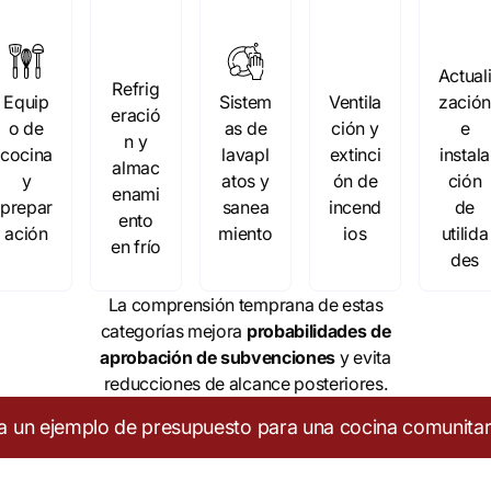
Actual
Refrig
Equip
Sistem
Ventila
zació
eració
o de
as de
ción y
e
n y
cocina
lavapl
extinci
instala
almac
y
atos y
ón de
ción
enami
prepar
sanea
incend
de
ento
ación
miento
ios
utilida
en frío
des
La comprensión temprana de estas
categorías mejora
probabilidades de
aprobación de subvenciones
y evita
reducciones de alcance posteriores.
a un ejemplo de presupuesto para una cocina comunitar