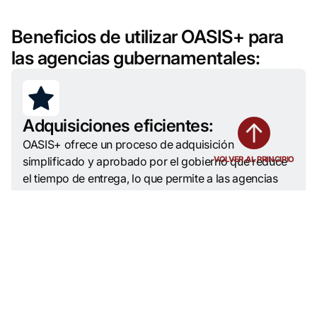
Beneficios de utilizar OASIS+ para
las agencias gubernamentales:
Adquisiciones eficientes:
OASIS+ ofrece un proceso de adquisición
simplificado y aprobado por el gobierno que reduce
VOLVER AL PRINCIPIO
el tiempo de entrega, lo que permite a las agencias
satisfacer las necesidades de misión crítica con
mayor rapidez.
Soluciones amplias:
Las agencias tienen acceso a una amplia gama de