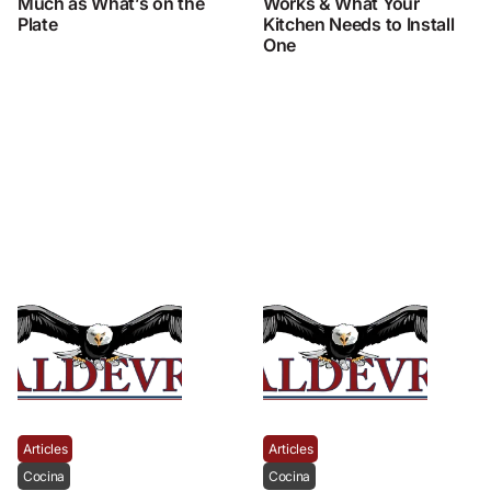
Much as What’s on the
Works & What Your
Plate
Kitchen Needs to Install
One
Articles
Articles
Cocina
Cocina