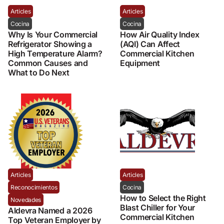
Articles
Articles
Cocina
Cocina
Why Is Your Commercial
How Air Quality Index
Refrigerator Showing a
(AQI) Can Affect
High Temperature Alarm?
Commercial Kitchen
Common Causes and
Equipment
What to Do Next
Articles
Articles
Reconocimientos
Cocina
How to Select the Right
Novedades
Blast Chiller for Your
Aldevra Named a 2026
Commercial Kitchen
Top Veteran Employer by