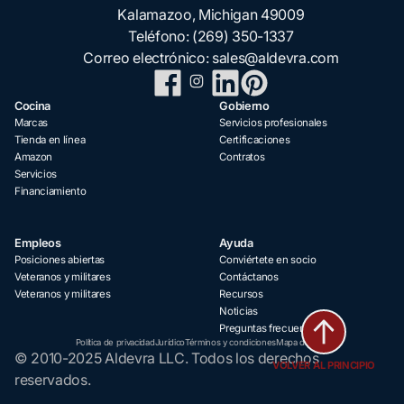
Kalamazoo, Michigan 49009
Teléfono:
(269) 350-1337
Correo electrónico:
sales@aldevra.com
Cocina
Gobierno
Marcas
Servicios profesionales
Tienda en línea
Certificaciones
Amazon
Contratos
Servicios
Financiamiento
Empleos
Ayuda
Posiciones abiertas
Conviértete en socio
Veteranos y militares
Contáctanos
Veteranos y militares
Recursos
Noticias
Preguntas frecuentes
Política de privacidad
Jurídico
Términos y condiciones
Mapa del sitio
© 2010-2025 Aldevra LLC. Todos los derechos
VOLVER AL PRINCIPIO
reservados.