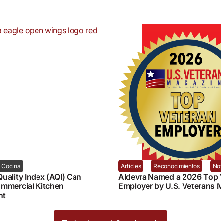
Cocina
Articles
Reconocimientos
No
uality Index (AQI) Can
Aldevra Named a 2026 Top 
ommercial Kitchen
Employer by U.S. Veterans 
nt